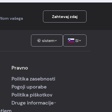
Zahtevaj zdaj
ofilom vašega
sistem
SI
Pravno
Politika zasebnosti
Pogoji uporabe
Politika piškotkov
Druge informacije
etjem