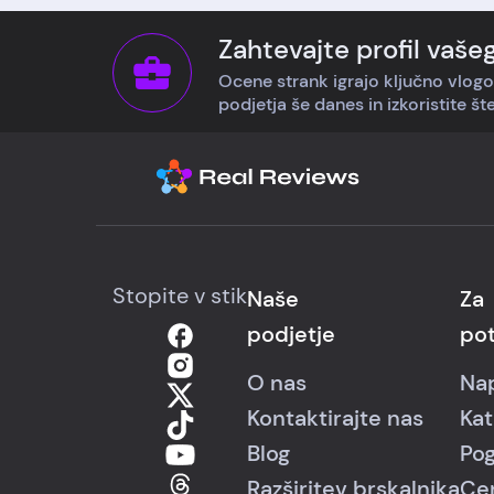
Zahtevajte profil vaše
Ocene strank igrajo ključno vlogo
podjetja še danes in izkoristite št
Stopite v stik
Naše
Za
podjetje
pot
O nas
Nap
Kontaktirajte nas
Kat
Blog
Pog
Razširitev brskalnika
Ce