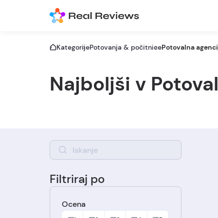
Kategorije
Potovanja & počitnice
Potovalna agenci
Najboljši v Potova
Filtriraj po
Ocena