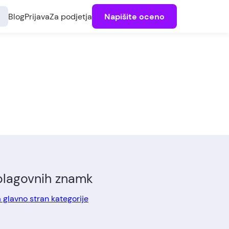
Blog
Prijava
Za podjetja
Napišite oceno
 blagovnih znamk
a glavno stran kategorije