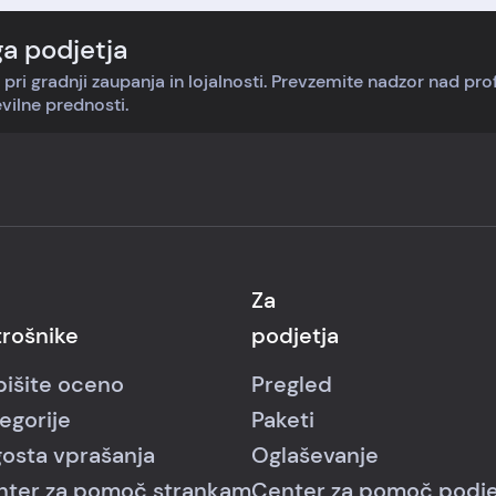
ga podjetja
 pri gradnji zaupanja in lojalnosti. Prevzemite nadzor nad pr
evilne prednosti.
Za
rošnike
podjetja
išite oceno
Pregled
egorije
Paketi
osta vprašanja
Oglaševanje
nter za pomoč strankam
Center za pomoč podj