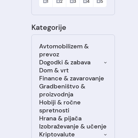
1
2
3
4
5
Kategorije
Avtomobilizem &
prevoz
Dogodki & zabava
Dom & vrt
Finance & zavarovanje
Gradbeništvo &
proizvodnja
Hobiji & ročne
spretnosti
Hrana & pijača
Izobraževanje & učenje
Kriptovalute