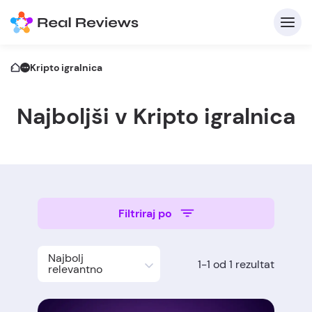
Kripto igralnica
Najboljši v Kripto igralnica
Filtriraj po
Z
Najbolj
1-1 od 1 rezultat
Nap
relevantno