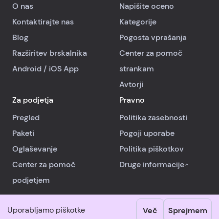
O nas
Napišite oceno
Kontaktirajte nas
Kategorije
Blog
Pogosta vprašanja
Razširitev brskalnika
Center za pomoč
Android
/
iOS
App
strankam
Avtorji
Za podjetja
Pravno
Pregled
Politika zasebnosti
Paketi
Pogoji uporabe
Oglaševanje
Politika piškotkov
Center za pomoč
Druge informacije
podjetjem
Uporabljamo piškotke
Več
Sprejmem
© 2026 RealReviews.io
|
Vse pravice pridržane.