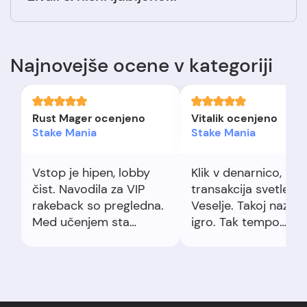
Najnovejše ocene v kategoriji
Rust Mager ocenjeno
Vitalik ocenjeno
Stake Mania
Stake Mania
Vstop je hipen, lobby
Klik v denarnico,
čist. Navodila za VIP
transakcija svetleča.
rakeback so pregledna.
Veselje. Takoj nazaj 
Med učenjem sta
igro. Tak tempo
izstopala hiter USDT
pritegne.
dvig in jasna razmejitev
ponudnikov.