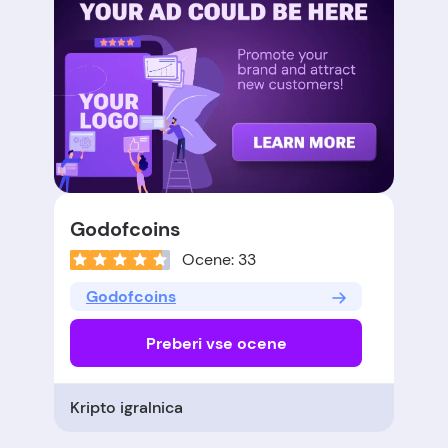
Godofcoins
Ocene: 33
Godofcoins
Preberi vse ocene
Kripto igralnica