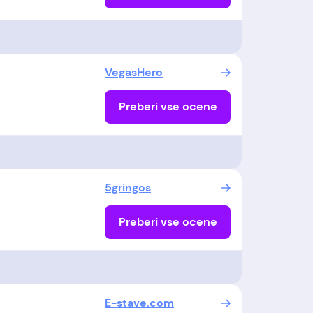
VegasHero
Preberi vse ocene
5gringos
Preberi vse ocene
E-stave.com