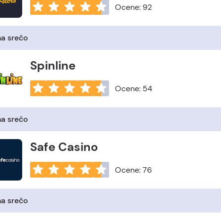
Ocene: 92
na srečo
Spinline
Ocene: 54
na srečo
Safe Casino
Ocene: 76
na srečo