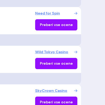
Need for Spin
Preberi vse ocene
Wild Tokyo Casino
Preberi vse ocene
SkyCrown Casino
Preberi vse ocene