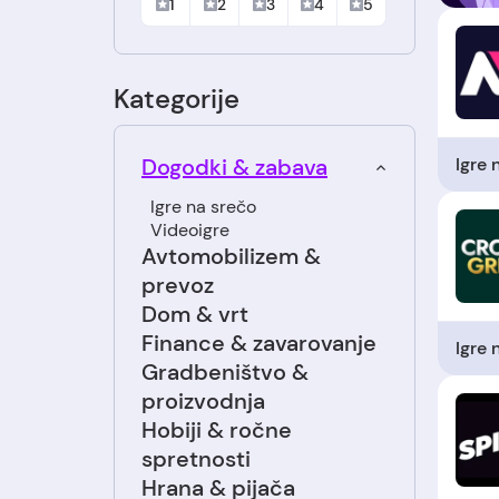
1
2
3
4
5
Kategorije
Igre 
Dogodki & zabava
Igre na srečo
Videoigre
Avtomobilizem &
prevoz
Dom & vrt
Finance & zavarovanje
Igre 
Gradbeništvo &
proizvodnja
Hobiji & ročne
spretnosti
Hrana & pijača