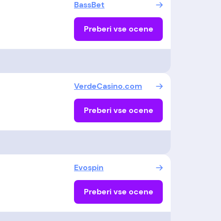
BassBet
Preberi vse ocene
VerdeCasino.com
Preberi vse ocene
Evospin
Preberi vse ocene