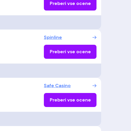
Preberi vse ocene
Spinline
Preberi vse ocene
Safe Casino
Preberi vse ocene