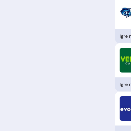
Igre 
Igre 