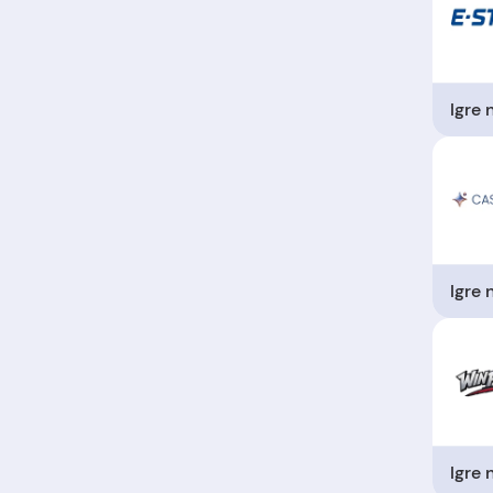
Igre 
Igre 
Igre 