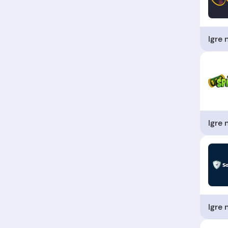
Igre 
Igre 
Igre 