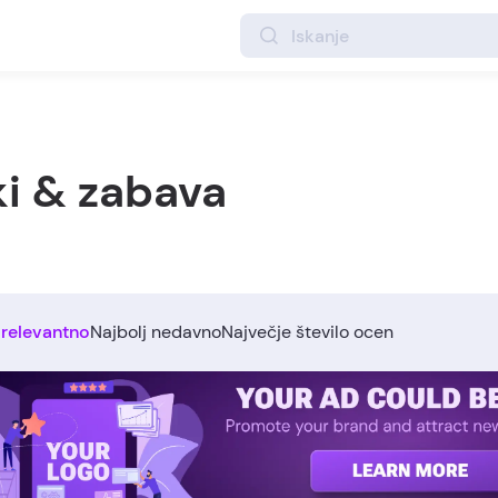
ki & zabava
 relevantno
Najbolj nedavno
Največje število ocen