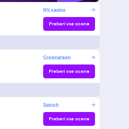
NV casino
Preberi vse ocene
Crowngreen
Preberi vse ocene
Spinch
Preberi vse ocene