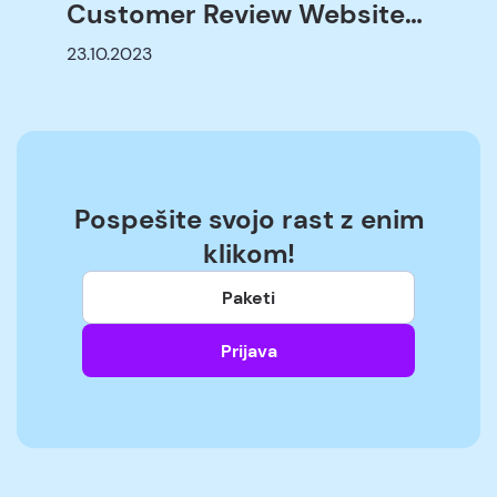
Customer Review Websites:
B2B and B2C
23.10.2023
Pospešite svojo rast z enim
klikom!
Paketi
Prijava