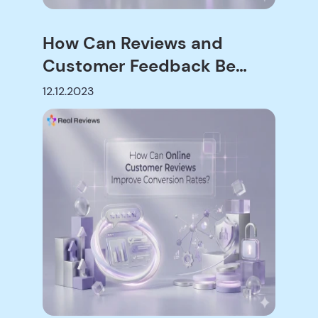
How Can Reviews and
Customer Feedback Be
Integrated into Sales and
12.12.2023
Marketing?