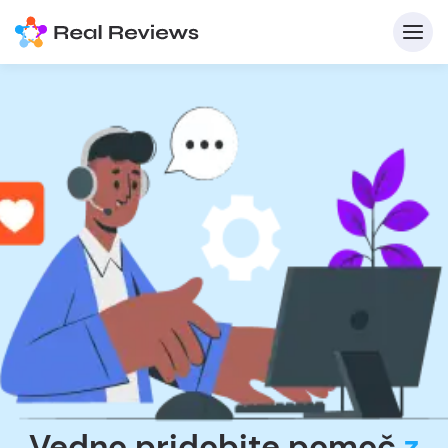
Vedno pridobite pomoč
z