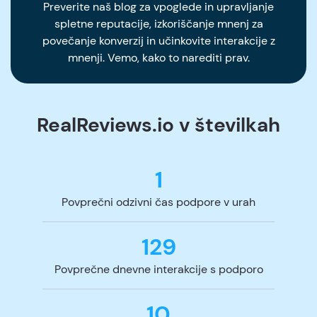
Preverite naš blog za vpoglede in upravljanje
spletne reputacije, izkoriščanje mnenj za
povečanje konverzij in učinkovite interakcije z
mnenji. Vemo, kako to narediti prav.
RealReviews.io v številkah
1
Povprečni odzivni čas podpore v urah
129
Povprečne dnevne interakcije s podporo
10