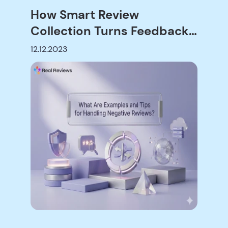
How Smart Review
Collection Turns Feedback
into Growth
12.12.2023