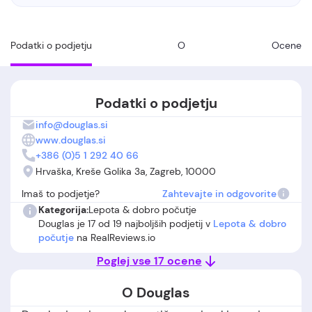
Podatki o podjetju
O
Ocene
Podatki o podjetju
info@douglas.si
www.douglas.si
+386 (0)5 1 292 40 66
Hrvaška, Kreše Golika 3a, Zagreb, 10000
Imaš to podjetje?
Zahtevajte in odgovorite
Kategorija:
Lepota & dobro počutje
Douglas je 17 od 19 najboljših podjetij v
Lepota & dobro
počutje
na RealReviews.io
Poglej vse 17 ocene
O Douglas