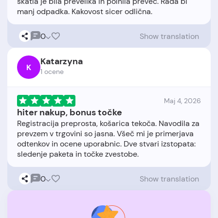
škatla je bila prevelika in polnila preveč. Rada bi
0
Show translation
Katarzyna
K
1 ocene
Maj 4, 2026
hiter nakup, bonus točke
Registracija preprosta, košarica tekoča. Navodila za
prevzem v trgovini so jasna. Všeč mi je primerjava
odtenkov in ocene uporabnic. Dve stvari izstopata:
0
Show translation