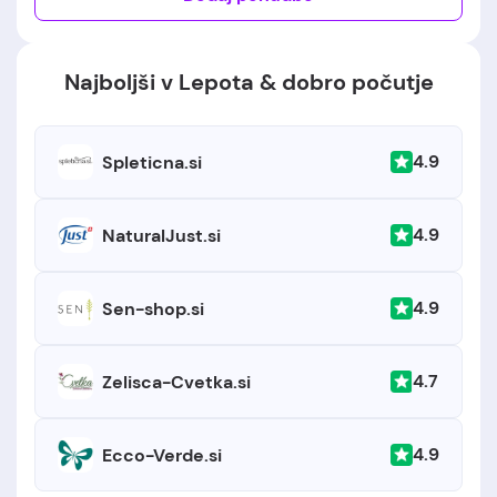
Najboljši v Lepota & dobro počutje
4.9
Spleticna.si
4.9
NaturalJust.si
4.9
Sen-shop.si
4.7
Zelisca-Cvetka.si
4.9
Ecco-Verde.si