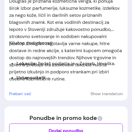
Douglas je priznana kozmetična veriga, ki ponuja
širok izbor parfumerije, luksuzne kozmetike, izdelkov
za nego kože, ličil in darilnih setov priznanih
blagovnih znamk. Kot ena vodilnih destinacij za
lepoto v Sloveniji združuje kakovostno ponudbo,
strokovno svetovanje in sodoben nakupovalni
Ključne podrobnosti:
pristop. Douglas zagotavlja varne nakupe, hitre
dostave in redne akcije, s katerimi kupcem omogoča
dostop do najnovejših trendov. Njihove trgovine in
Lokacija:
Sedež podjetja je v Zagreb, Hrvaška.
spletna prodaja sta zasnovani tako, da nudita
prijetno izkušnjo in podporo strankam pri izbiri
Ustanovitelji:
-
osebne kozmetične rutine.
Datum ustanovitve:
-
Preberi več
Show translation
Ponudbe in promo kode
Dodaj ponudbo