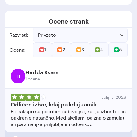
Ocene strank
Razvrsti:
Privzeto
1
2
3
4
5
Ocena:
Hedda Kvam
H
1 ocene
Julij 13, 2026
Odličen izbor, kdaj pa kdaj zamik
Po nakupu se počutim zadovoljno, ker je izbor top in
pakiranje natančno. Med akcijami pa znajo zamujati