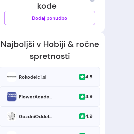
kode
Dodaj ponudbo
Najboljši v Hobiji & ročne
spretnosti
4.8
Rokodelci.si
4.9
FlowerAcademy.si
4.9
GozdniOddelek.si