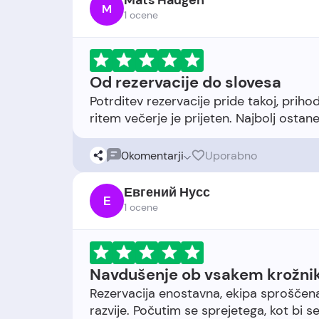
Mats Haugen
M
1 ocene
Od rezervacije do slovesa
Potrditev rezervacije pride takoj, priho
0
komentarji
Uporabno
Евгений Нусс
Е
1 ocene
Navdušenje ob vsakem krožni
Rezervacija enostavna, ekipa sproščena.