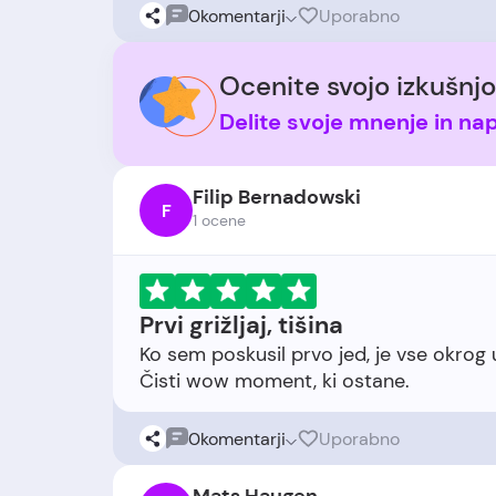
0
komentarji
Uporabno
Ocenite svojo izkušnjo
Delite svoje mnenje in na
Filip Bernadowski
F
1 ocene
Prvi grižljaj, tišina
Ko sem poskusil prvo jed, je vse okrog 
0
komentarji
Uporabno