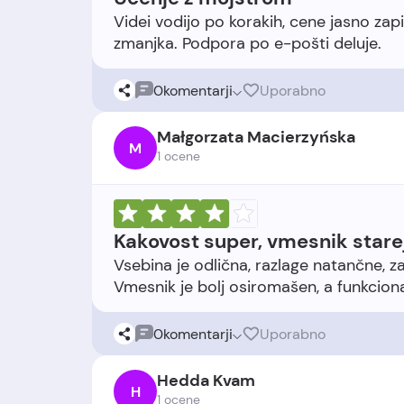
Videi vodijo po korakih, cene jasno zap
0
komentarji
Uporabno
Małgorzata Macierzyńska
M
1 ocene
Kakovost super, vmesnik stare
Vsebina je odlična, razlage natančne, 
0
komentarji
Uporabno
Hedda Kvam
H
1 ocene