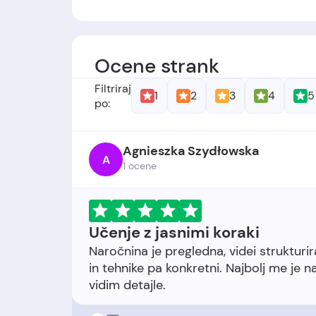
Ustanovitelji: -
Datum ustanovitve:
podjetje je bilo u
Ocene strank
Filtriraj
1
2
3
4
5
po:
Agnieszka Szydłowska
A
1 ocene
Učenje z jasnimi koraki
Naročnina je pregledna, videi strukturira
in tehnike pa konkretni. Najbolj me je n