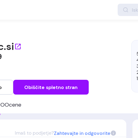
c.si
9
o
Obiščite spletno stran
u
O
Ocene
Imaš to podjetje?
Zahtevajte in odgovorite