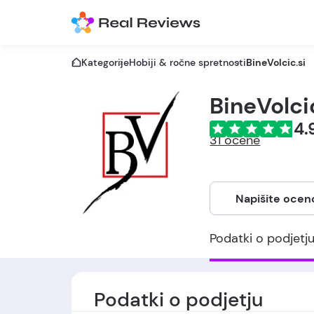
Kategorije
Hobiji & ročne spretnosti
BineVolcic.si
BineVolci
4.
31 ocene
Napišite ocen
Podatki o podjetj
Podatki o podjetju