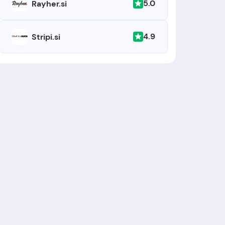
5.0
Rayher.si
4.9
Stripi.si