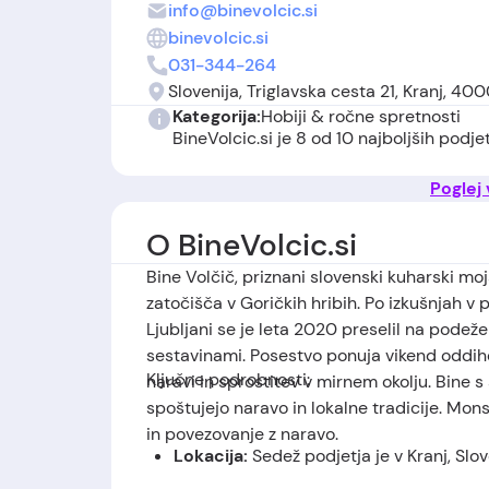
info@binevolcic.si
binevolcic.si
031-344-264
Slovenija, Triglavska cesta 21, Kranj, 40
Kategorija:
Hobiji & ročne spretnosti
BineVolcic.si je 8 od 10 najboljših podjet
Poglej
O BineVolcic.si
Bine Volčič, priznani slovenski kuharski moj
zatočišča v Goričkih hribih. Po izkušnjah v 
Ljubljani se je leta 2020 preselil na podeže
sestavinami. Posestvo ponuja vikend oddihe,
Ključne podrobnosti:
naravi in sprostitev v mirnem okolju. Bine s s
spoštujejo naravo in lokalne tradicije. Mons
in povezovanje z naravo
.
Lokacija:
Sedež podjetja je v Kranj, Slov