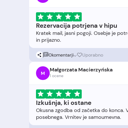
Rezervacija potrjena v hipu
Kratek mail, jasni pogoji. Osebje je pot
0
komentarji
Uporabno
Małgorzata Macierzyńska
M
1 ocene
Izkušnja, ki ostane
Okusna zgodba od začetka do konca. Vs