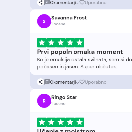
0
komentarji
Uporabno
Savanna Frost
S
1 ocene
Prvi popoln omaka moment
Ko je emulsija ostala svilnata, sem si 
0
komentarji
Uporabno
Ringo Star
R
1 ocene
Učenje z mojstrom