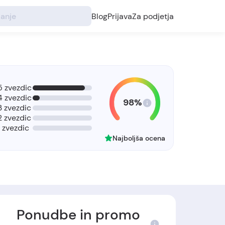
Blog
Prijava
Za podjetja
5 zvezdic
4 zvezdic
98%
3 zvezdic
2 zvezdic
1 zvezdic
Najboljša ocena
Ponudbe in promo