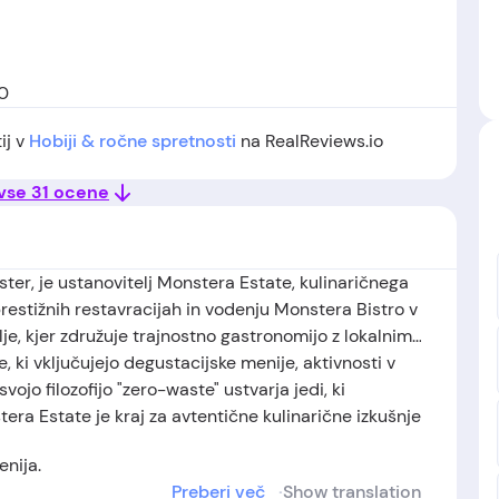
00
ij v
Hobiji & ročne spretnosti
na RealReviews.io
 vse 31 ocene
ster, je ustanovitelj Monstera Estate, kulinaričnega
prestižnih restavracijah in vodenju Monstera Bistro v
lje, kjer združuje trajnostno gastronomijo z lokalnimi
 ki vključujejo degustacijske menije, aktivnosti v
vojo filozofijo "zero-waste" ustvarja jedi, ki
tera Estate je kraj za avtentične kulinarične izkušnje
enija.
Preberi več
Show translation