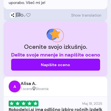
0
Show translation
Ocenite svojo izkušnjo.
Delite svoje mnenje in napišite oceno
Napišite oceno
Alisa A.
A
1 ocene
Slovenia
Maj 18, 2025
Rokodelci.si ima odlično izbiro ročnih izdelk