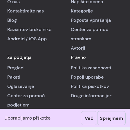
O nas
Napišite oceno
Kontaktirajte nas
Kategorije
Blog
Pogosta vprašanja
Razširitev brskalnika
Center za pomoč
Android
/
iOS
App
strankam
Avtorji
Za podjetja
Pravno
Pregled
Politika zasebnosti
Paketi
Pogoji uporabe
Oglaševanje
Politika piškotkov
Center za pomoč
Druge informacije
podjetjem
Uporabljamo piškotke
Več
Sprejmem
© 2026 RealReviews.io
|
Vse pravice pridržane.