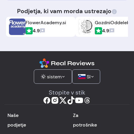
Podjetja, ki vam morda ustrezajo
FlowerAcademy.si
GozdniOddelek.s
4.9
4.9
sistem
SI
Stopite v stik
Naše
Za
podjetje
potrošnike