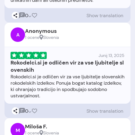
0
Show translation
Anonymous
A
1 ocene
Slovenia
Junij 13, 2025
Rokodelci.si je odličen vir za vse ljubitelje sl
ovenskih
Rokodelci.si je odličen vir za vse ljubitelje slovenskih
rokodelskih izdelkov. Ponuja bogat katalog izdelkov,
ki ohranjajo tradicijo in spodbujajo sodobno
0
Show translation
Miloša F.
M
1 ocene
Slovenia