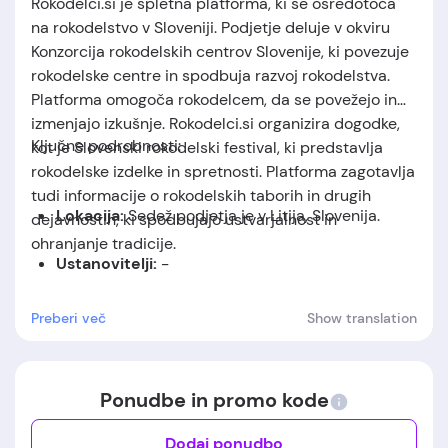
Rokodelci.si je spletna platforma, ki se osredotoča
na rokodelstvo v Sloveniji. Podjetje deluje v okviru
Konzorcija rokodelskih centrov Slovenije, ki povezuje
rokodelske centre in spodbuja razvoj rokodelstva.
Platforma omogoča rokodelcem, da se povežejo in
izmenjajo izkušnje. Rokodelci.si organizira dogodke,
Ključne podrobnosti:
kot je Slovenski rokodelski festival, ki predstavlja
rokodelske izdelke in spretnosti. Platforma zagotavlja
tudi informacije o rokodelskih taborih in drugih
Lokacija:
Sedež podjetja je v Litija, Slovenija.
dejavnostih, ki spodbujajo ustvarjalnost in
ohranjanje tradicije.
Ustanovitelji:
-
Datum ustanovitve:
-
Preberi več
Show translation
Ponudbe in promo kode
Dodaj ponudbo