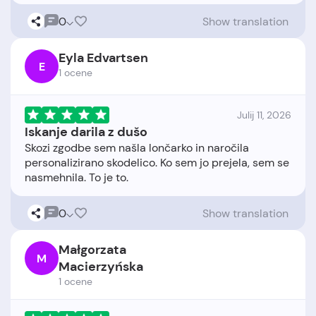
0
Show translation
Eyla Edvartsen
E
1 ocene
Julij 11, 2026
Iskanje darila z dušo
Skozi zgodbe sem našla lončarko in naročila
personalizirano skodelico. Ko sem jo prejela, sem se
0
Show translation
Małgorzata
M
Macierzyńska
1 ocene