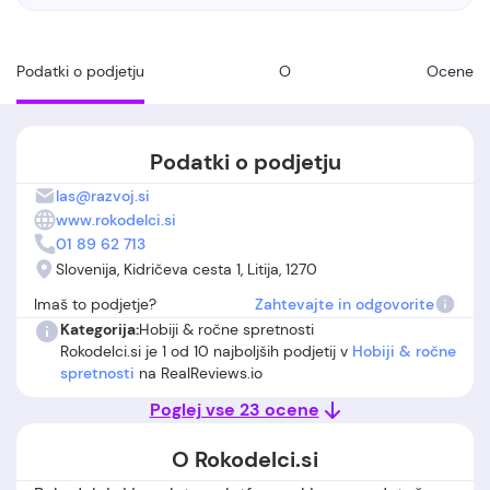
Podatki o podjetju
O
Ocene
Podatki o podjetju
las@razvoj.si
www.rokodelci.si
01 89 62 713
Slovenija, Kidričeva cesta 1, Litija, 1270
Imaš to podjetje?
Zahtevajte in odgovorite
Kategorija:
Hobiji & ročne spretnosti
Rokodelci.si je 1 od 10 najboljših podjetij v
Hobiji & ročne
spretnosti
na RealReviews.io
Poglej vse 23 ocene
O Rokodelci.si