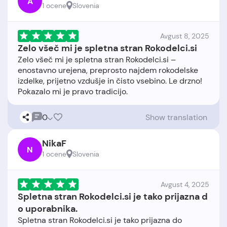
A
1 ocene
Slovenia
Avgust 8, 2025
Zelo všeč mi je spletna stran Rokodelci.si
Zelo všeč mi je spletna stran Rokodelci.si –
enostavno urejena, preprosto najdem rokodelske
izdelke, prijetno vzdušje in čisto vsebino. Le drzno!
0
Show translation
NikaF
N
1 ocene
Slovenia
Avgust 4, 2025
Spletna stran Rokodelci.si je tako prijazna d
o uporabnika.
Spletna stran Rokodelci.si je tako prijazna do