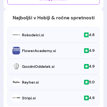
Najboljši v Hobiji & ročne spretnosti
4.8
Rokodelci.si
4.9
FlowerAcademy.si
4.9
GozdniOddelek.si
5.0
Rayher.si
4.9
Stripi.si