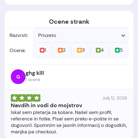
Ocene strank
Razvrsti:
Privzeto
1
2
3
4
5
Ocena:
ghg klll
G
1 ocene
Julij 12, 2026
Navdih in vodi do mojstrov
Iskal sem pletarja za košare. Našel sem profil,
reference in fotke. Pisal sem preko e-pošte in se
dogovoril. Spomnim se jasnih informacij o dogodkih,