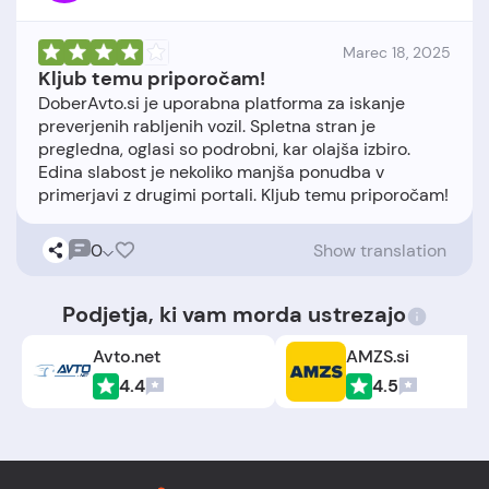
Marec 18, 2025
Kljub temu priporočam!
DoberAvto.si je uporabna platforma za iskanje
preverjenih rabljenih vozil. Spletna stran je
pregledna, oglasi so podrobni, kar olajša izbiro.
Edina slabost je nekoliko manjša ponudba v
0
Show translation
Podjetja, ki vam morda ustrezajo
Avto.net
AMZS.si
4.4
4.5