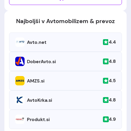
Najboljši v Avtomobilizem & prevoz
4.4
Avto.net
4.8
DoberAvto.si
4.5
AMZS.si
4.8
AvtoKrka.si
4.9
Produkt.si