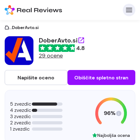
...
DoberAvto.si
DoberAvto.si
4.8
29 ocene
Napišite oceno
Obiščite spletno stran
5 zvezdic
4 zvezdic
96%
3 zvezdic
2 zvezdic
1 zvezdic
Najboljša ocena