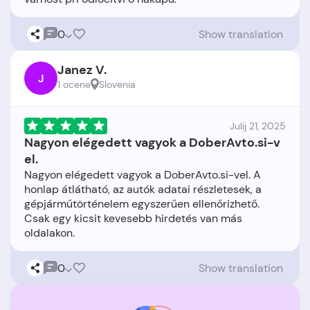
0
Show translation
Janez V.
J
1 ocene
Slovenia
Julij 21, 2025
Nagyon elégedett vagyok a DoberAvto.si-v
el.
Nagyon elégedett vagyok a DoberAvto.si-vel. A
honlap átlátható, az autók adatai részletesek, a
gépjárműtörténelem egyszerűen ellenőrizhető.
Csak egy kicsit kevesebb hirdetés van más
0
Show translation