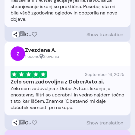
nastavila filtre. Navigacija je jasna, navodila za
shranjevanje iskanj so praktična. Posebej sta mi
bila všeč zgodovina ogledov in opozorila na nove
0
Show translation
Zvezdana A.
Z
1 ocene
Slovenia
September 16, 2025
Zelo sem zadovoljna z DoberAvto.si.
Zelo sem zadovoljna z DoberAvto.si. Iskanje je
enostavno, filtri so uporabni, in vedno najdem točno
tisto, kar iščem. Znamka 'Obetavno' mi daje
0
Show translation