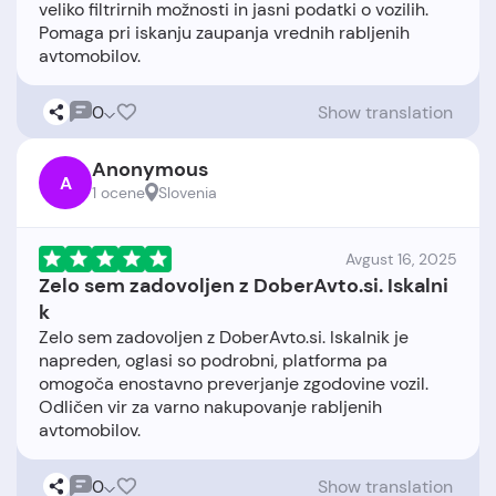
veliko filtrirnih možnosti in jasni podatki o vozilih.
Pomaga pri iskanju zaupanja vrednih rabljenih
0
Show translation
Anonymous
A
1 ocene
Slovenia
Avgust 16, 2025
Zelo sem zadovoljen z DoberAvto.si. Iskalni
k
Zelo sem zadovoljen z DoberAvto.si. Iskalnik je
napreden, oglasi so podrobni, platforma pa
omogoča enostavno preverjanje zgodovine vozil.
Odličen vir za varno nakupovanje rabljenih
0
Show translation