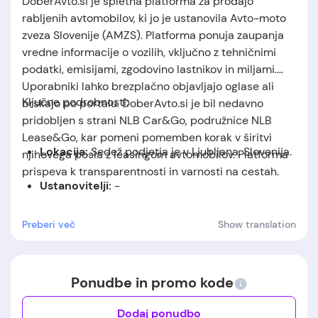
DoberAvto.si je spletna platforma za prodajo
rabljenih avtomobilov, ki jo je ustanovila Avto-moto
zveza Slovenije (AMZS). Platforma ponuja zaupanja
vredne informacije o vozilih, vključno z tehničnimi
podatki, emisijami, zgodovino lastnikov in miljami.
Uporabniki lahko brezplačno objavljajo oglase ali
Ključne podrobnosti:
brskajo po portalu. DoberAvto.si je bil nedavno
pridobljen s strani NLB Car&Go, podružnice NLB
Lease&Go, kar pomeni pomemben korak v širitvi
Lokacija:
Sedež podjetja je v Ljubljana, Slovenija.
njihovega posla z leasingom avtomobilov. Platforma
prispeva k transparentnosti in varnosti na cestah.
Ustanovitelji:
-
Datum ustanovitve:
podjetje je bilo
Preberi več
Show translation
ustanovljeno leta 2021.
Ponudbe in promo kode
Dodaj ponudbo