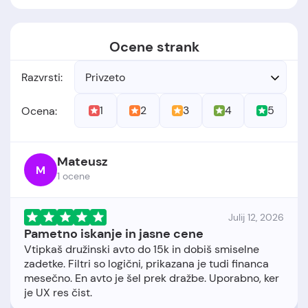
Ocene strank
Razvrsti:
Privzeto
1
2
3
4
5
Ocena:
Mateusz
M
1 ocene
Julij 12, 2026
Pametno iskanje in jasne cene
Vtipkaš družinski avto do 15k in dobiš smiselne
zadetke. Filtri so logični, prikazana je tudi financa
mesečno. En avto je šel prek dražbe. Uporabno, ker