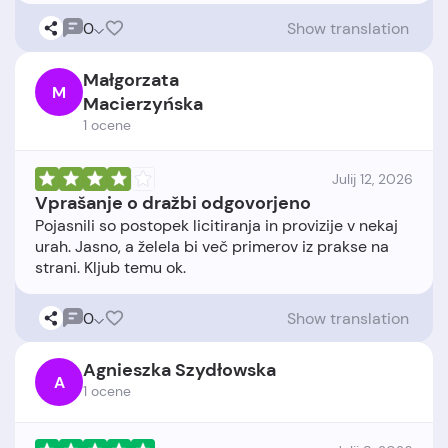
0
Show translation
Małgorzata
M
Macierzyńska
1 ocene
Julij 12, 2026
Vprašanje o dražbi odgovorjeno
Pojasnili so postopek licitiranja in provizije v nekaj
urah. Jasno, a želela bi več primerov iz prakse na
0
Show translation
Agnieszka Szydłowska
A
1 ocene