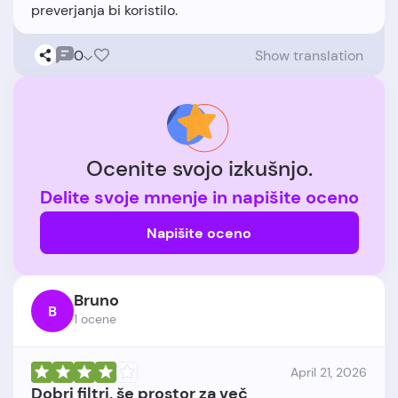
0
Show translation
Ocenite svojo izkušnjo.
Delite svoje mnenje in napišite oceno
Napišite oceno
Bruno
B
1 ocene
April 21, 2026
Dobri filtri, še prostor za več