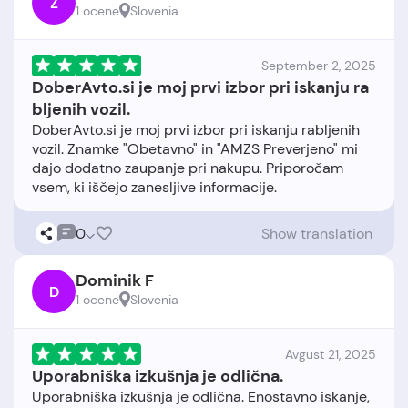
Z
1 ocene
Slovenia
September 2, 2025
DoberAvto.si je moj prvi izbor pri iskanju ra
bljenih vozil.
DoberAvto.si je moj prvi izbor pri iskanju rabljenih
vozil. Znamke "Obetavno" in "AMZS Preverjeno" mi
dajo dodatno zaupanje pri nakupu. Priporočam
0
Show translation
Dominik F
D
1 ocene
Slovenia
Avgust 21, 2025
Uporabniška izkušnja je odlična.
Uporabniška izkušnja je odlična. Enostavno iskanje,