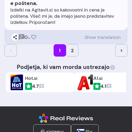
e poštena.
Izdelki na Agitavit.si so kakovostni in cena je
poštena. Všeč mi je, da imajo jasno predstavitev
0
Show translation
<
1
2
>
Podjetja, ki vam morda ustrezajo
Hot.si
A1.si
4.7
4.1
sistem
SI