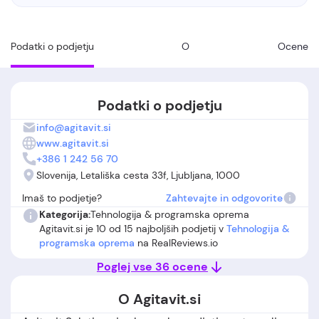
Podatki o podjetju
O
Ocene
Podatki o podjetju
info@agitavit.si
www.agitavit.si
+386 1 242 56 70
Slovenija, Letališka cesta 33f, Ljubljana, 1000
Imaš to podjetje?
Zahtevajte in odgovorite
Kategorija:
Tehnologija & programska oprema
Agitavit.si je 10 od 15 najboljših podjetij v
Tehnologija &
programska oprema
na RealReviews.io
Poglej vse 36 ocene
O Agitavit.si