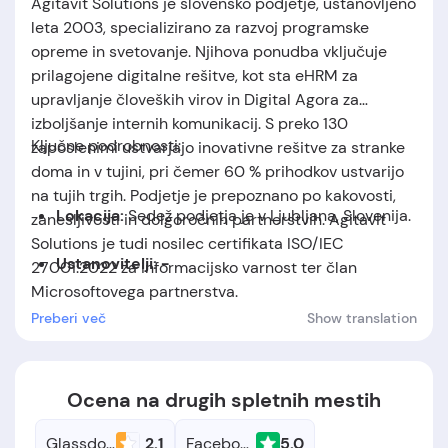
Agitavit Solutions je slovensko podjetje, ustanovljeno
leta 2003, specializirano za razvoj programske
opreme in svetovanje. Njihova ponudba vključuje
prilagojene digitalne rešitve, kot sta eHRM za
upravljanje človeških virov in Digital Agora za
izboljšanje internih komunikacij. S preko 130
Ključne podrobnosti:
zaposlenimi ustvarjajo inovativne rešitve za stranke
doma in v tujini, pri čemer 60 % prihodkov ustvarijo
na tujih trgih. Podjetje je prepoznano po kakovosti,
Lokacija:
Sedež podjetja je v Ljubljana, Slovenija.
zanesljivosti in dolgoročnih partnerstvih. Agitavit
Solutions je tudi nosilec certifikata ISO/IEC
Ustanovitelji: -
27001:2022 za informacijsko varnost ter član
Microsoftovega partnerstva
.
Datum ustanovitve:
podjetje je bilo
Preberi več
Show translation
ustanovljeno leta 2003.
Ocena na drugih spletnih mestih
Glassdoor
2.1
Facebook
5.0