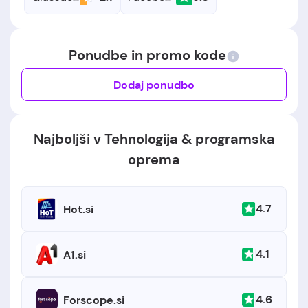
Ponudbe in promo kode
Dodaj ponudbo
Najboljši v Tehnologija & programska
oprema
4.7
Hot.si
4.1
A1.si
4.6
Forscope.si