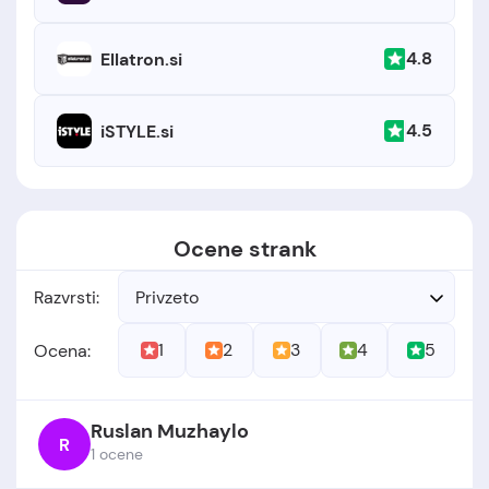
4.8
Ellatron.si
4.5
iSTYLE.si
Ocene strank
Razvrsti:
Privzeto
1
2
3
4
5
Ocena:
Ruslan Muzhaylo
R
1 ocene