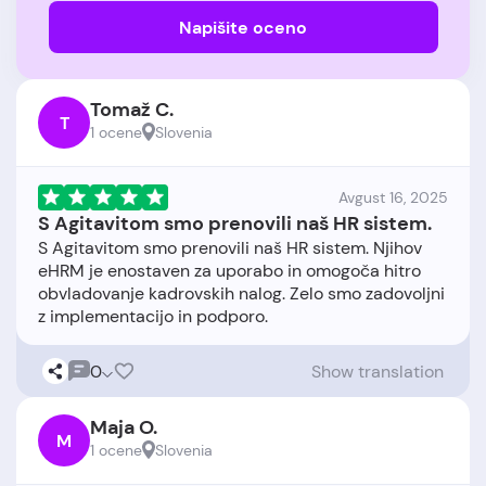
Napišite oceno
Tomaž C.
T
1 ocene
Slovenia
Avgust 16, 2025
S Agitavitom smo prenovili naš HR sistem.
S Agitavitom smo prenovili naš HR sistem. Njihov
eHRM je enostaven za uporabo in omogoča hitro
obvladovanje kadrovskih nalog. Zelo smo zadovoljni
0
Show translation
Maja O.
M
1 ocene
Slovenia