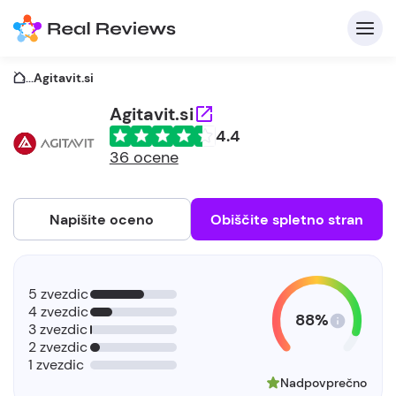
...
Agitavit.si
Agitavit.si
4.4
36 ocene
Napišite oceno
Obiščite spletno stran
5 zvezdic
4 zvezdic
88%
3 zvezdic
2 zvezdic
1 zvezdic
Nadpovprečno