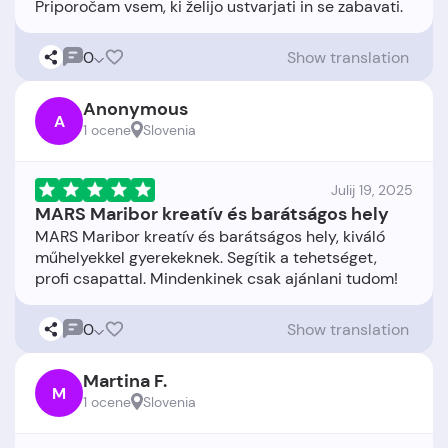
0
Show translation
Anonymous
A
1 ocene
Slovenia
Julij 19, 2025
MARS Maribor kreatív és barátságos hely
MARS Maribor kreatív és barátságos hely, kiváló
műhelyekkel gyerekeknek. Segítik a tehetséget,
0
Show translation
Martina F.
M
1 ocene
Slovenia