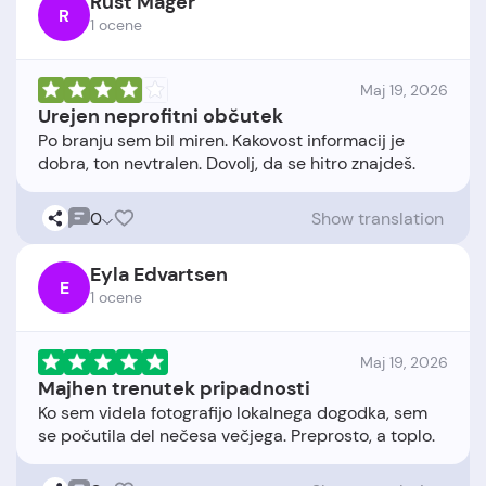
Rust Mager
R
1 ocene
Maj 19, 2026
Urejen neprofitni občutek
Po branju sem bil miren. Kakovost informacij je
0
Show translation
Eyla Edvartsen
E
1 ocene
Maj 19, 2026
Majhen trenutek pripadnosti
Ko sem videla fotografijo lokalnega dogodka, sem