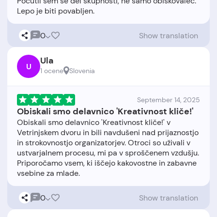
Počutil sem se del skupnosti, ne samo obiskovalec.
0
Show translation
Ula
U
1 ocene
Slovenia
September 14, 2025
Obiskali smo delavnico 'Kreativnost kliče!'
Obiskali smo delavnico 'Kreativnost kliče!' v
Vetrinjskem dvoru in bili navdušeni nad prijaznostjo
in strokovnostjo organizatorjev. Otroci so uživali v
ustvarjalnem procesu, mi pa v sproščenem vzdušju.
Priporočamo vsem, ki iščejo kakovostne in zabavne
0
Show translation