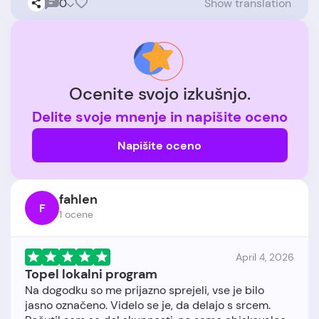
0
Show translation
Ocenite svojo izkušnjo.
Delite svoje mnenje in napišite oceno
Napišite oceno
fahlen
F
1 ocene
April 4, 2026
Topel lokalni program
Na dogodku so me prijazno sprejeli, vse je bilo
jasno označeno. Videlo se je, da delajo s srcem.