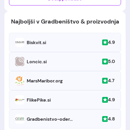
Najboljši v Gradbeništvo & proizvodnja
4.9
Biskvit.si
5.0
Loncic.si
4.7
MarsMaribor.org
4.9
FlikePike.si
4.8
Gradbenistvo-oder.si