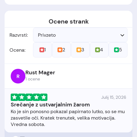
Ocene strank
Razvrsti:
Privzeto
1
2
3
4
5
Ocena:
Rust Mager
R
1 ocene
Julij 15, 2026
Srečanje z ustvarjalnim žarom
Ko je sin ponosno pokazal papirnato lutko, so se mu
zasvetile oči. Kratek trenutek, velika motivacija.