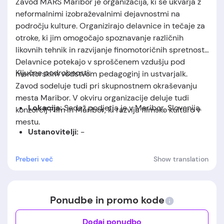
Zavod MARS Maribor je organizacija, ki se ukvarja z
neformalnimi izobraževalnimi dejavnostmi na
področju kulture. Organizirajo delavnice in tečaje za
otroke, ki jim omogočajo spoznavanje različnih
likovnih tehnik in razvijanje finomotoričnih spretnosti.
Delavnice potekajo v sproščenem vzdušju pod
Ključne podrobnosti:
mentorskim vodstvom pedagoginj in ustvarjalk.
Zavod sodeluje tudi pri skupnostnem okraševanju
mesta Maribor. V okviru organizacije deluje tudi
Lokacija:
Sedež podjetja je v Maribor, Slovenija.
konzorcij Film in Maribor, ki razvija filmsko kulturo v
mestu.
Ustanovitelji:
-
Datum ustanovitve:
-
Preberi več
Show translation
Ponudbe in promo kode
Dodaj ponudbo