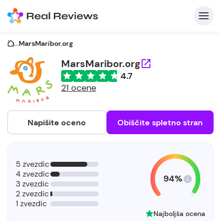
...
MarsMaribor.org
MarsMaribor.org
4.7
21 ocene
Napišite oceno
Obiščite spletno stran
5 zvezdic
4 zvezdic
94%
3 zvezdic
2 zvezdic
1 zvezdic
Najboljša ocena