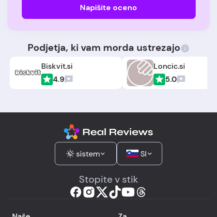
Napišite oceno
Podjetja, ki vam morda ustrezajo
Biskvit.si
Loncic.si
4.9
5.0
sistem
SI
Stopite v stik
Naše
Za