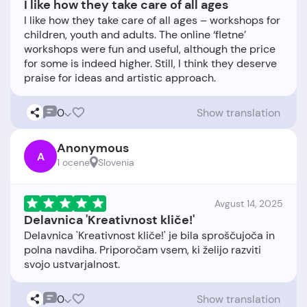
I like how they take care of all ages
I like how they take care of all ages – workshops for
children, youth and adults. The online ‘fletne’
workshops were fun and useful, although the price
for some is indeed higher. Still, I think they deserve
0
Show translation
Anonymous
A
1 ocene
Slovenia
Avgust 14, 2025
Delavnica 'Kreativnost kliče!'
Delavnica 'Kreativnost kliče!' je bila sproščujoča in
polna navdiha. Priporočam vsem, ki želijo razviti
0
Show translation