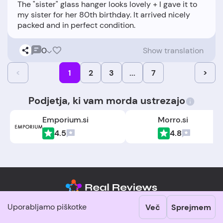
The "sister" glass hanger looks lovely + I gave it to
my sister for her 80th birthday. It arrived nicely
0
Show translation
<
1
2
3
...
7
>
Podjetja, ki vam morda ustrezajo
Emporium.si
Morro.si
4.5
4.8
Uporabljamo piškotke
Več
Sprejmem
sistem
SI