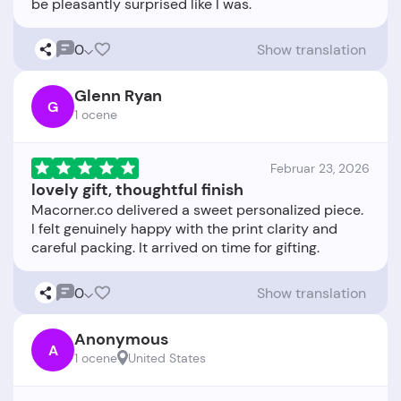
0
Show translation
Glenn Ryan
G
1 ocene
Februar 23, 2026
lovely gift, thoughtful finish
Macorner.co delivered a sweet personalized piece.
I felt genuinely happy with the print clarity and
0
Show translation
Anonymous
A
1 ocene
United States