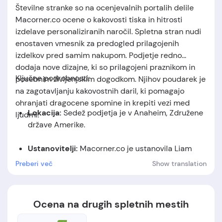
Številne stranke so na ocenjevalnih portalih delile
Macorner.co ocene o kakovosti tiska in hitrosti
izdelave personaliziranih naročil. Spletna stran nudi
enostaven vmesnik za predogled prilagojenih
izdelkov pred samim nakupom. Podjetje redno
dodaja nove dizajne, ki so prilagojeni praznikom in
Ključne podrobnosti:
posebnim življenjskim dogodkom. Njihov poudarek je
na zagotavljanju kakovostnih daril, ki pomagajo
ohranjati dragocene spomine in krepiti vezi med
Lokacija:
Sedež podjetja je v Anaheim, Združene
ljudmi.
države Amerike.
Ustanovitelji:
Macorner.co je ustanovila Liam
Nelson.
Preberi več
Show translation
Datum ustanovitve:
podjetje je bilo
ustanovljeno leta 2021.
Ocena na drugih spletnih mestih