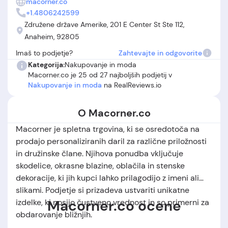
macorner.co
(npr. razlike med prikazanimi in dejansko prejetimi izdelki).
+1.4806242599
Pojavljajo se tudi primeri, kjer naročilo ni bilo nikoli
Združene države Amerike, 201 E Center St Ste 112,
dostavljeno ali je bila rešitev reklamacije nezadostna.
Anaheim, 92805
Skupno gledano Macorner.co nudi zanimivo ponudbo za
Imaš to podjetje?
Zahtevajte in odgovorite
personalizirana darila, vendar izstopajo nekatera tveganja
pri dostavi in poprodajni podpori, kar je razvidno iz
Kategorija:
Nakupovanje in moda
Macorner.co je 25 od 27 najboljših podjetij v
razdeljenih Macorner.co mnenj.
Nakupovanje in moda
na RealReviews.io
O Macorner.co
Macorner je spletna trgovina, ki se osredotoča na
prodajo personaliziranih daril za različne priložnosti
in družinske člane. Njihova ponudba vključuje
skodelice, okrasne blazine, oblačila in stenske
dekoracije, ki jih kupci lahko prilagodijo z imeni ali
slikami. Podjetje si prizadeva ustvariti unikatne
Macorner.co ocene
izdelke, ki nosijo čustveno vrednost in so primerni za
obdarovanje bližnjih.