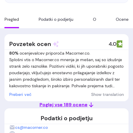
Pregled
Podatki o podjetju
O
Ocene
Povzetek ocen
4.0
80%
ocenjevalcev priporoča Macorner.co.
Splošni vtis o Macorner.co mnenja je mešan, saj so izkušnje
strank zelo raznolike. Pozitivni vidiki, ki jih uporabniki pogosto
poudarjajo, vključujejo enostavno prilagajanje izdelkov z
jasnim predogledom, široko izbiro personaliziranih daril ter
kakovostno tiskanje in pakiranje. Pohvale prejema tudi
odziven in prijazen podporni center, ki v večini primerov
Preberi več
Show translation
hitro reši težave, kot so napačni ali poškodovani izdelki. Po
Poglej vse 189 ocene
drugi strani se več uporabnikov pritožuje zaradi dolgega
časa dostave, zmede glede sledenja pošiljk ter slabih
Podatki o podjetju
izkušenj s komunikacijo pri zahtevah za vračilo ali
zamenjavo. Nekateri poročajo o neustrezni kakovosti
cs@macorner.co
posameznih izdelkov ali občutku zavajajočega oglaševanja