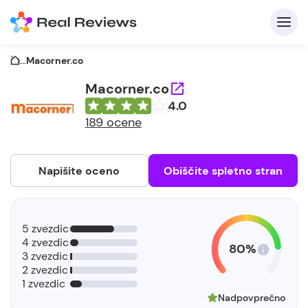
...
Macorner.co
Macorner.co
4.0
189 ocene
Napišite oceno
Obiščite spletno stran
5 zvezdic
4 zvezdic
80%
3 zvezdic
2 zvezdic
1 zvezdic
Nadpovprečno