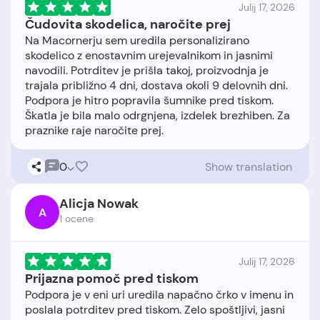
Julij 17, 2026
Čudovita skodelica, naročite prej
Na Macornerju sem uredila personalizirano
skodelico z enostavnim urejevalnikom in jasnimi
navodili. Potrditev je prišla takoj, proizvodnja je
trajala približno 4 dni, dostava okoli 9 delovnih dni.
Podpora je hitro popravila šumnike pred tiskom.
Škatla je bila malo odrgnjena, izdelek brezhiben. Za
0
Show translation
Alicja Nowak
A
1 ocene
Julij 17, 2026
Prijazna pomoč pred tiskom
Podpora je v eni uri uredila napačno črko v imenu in
poslala potrditev pred tiskom. Zelo spoštljivi, jasni