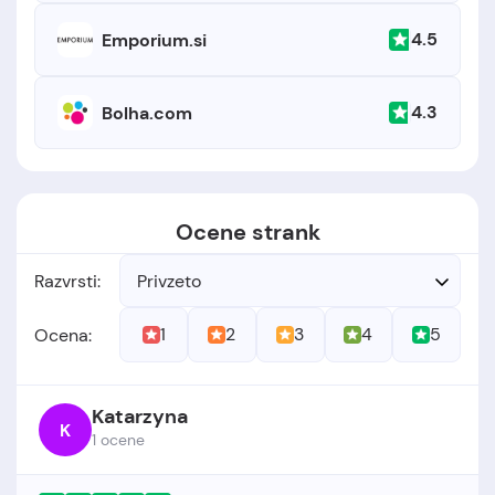
4.5
Emporium.si
4.3
Bolha.com
Ocene strank
Razvrsti:
Privzeto
1
2
3
4
5
Ocena:
Katarzyna
K
1 ocene