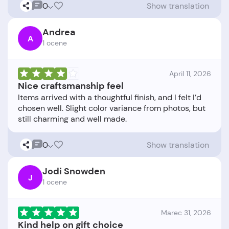
0
Show translation
Andrea
A
1 ocene
April 11, 2026
Nice craftsmanship feel
Items arrived with a thoughtful finish, and I felt I’d
chosen well. Slight color variance from photos, but
0
Show translation
Jodi Snowden
J
1 ocene
Marec 31, 2026
Kind help on gift choice