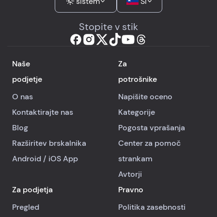
sistem
SI
Stopite v stik
Naše
Za
podjetje
potrošnike
O nas
Napišite oceno
Kontaktirajte nas
Kategorije
Blog
Pogosta vprašanja
Razširitev brskalnika
Center za pomoč
Android
/
iOS
App
strankam
Avtorji
Za podjetja
Pravno
Pregled
Politika zasebnosti