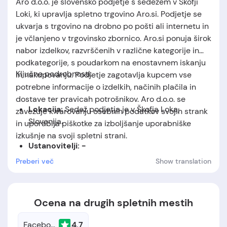
Aro d.o.o. je slovensko podjetje s sedežem v Škofji
Loki, ki upravlja spletno trgovino Aro.si. Podjetje se
ukvarja s trgovino na drobno po pošti ali internetu in
je včlanjeno v trgovinsko zbornico. Aro.si ponuja širok
nabor izdelkov, razvrščenih v različne kategorije in
podkategorije, s poudarkom na enostavnem iskanju
Ključne podrobnosti:
in nakupovanju. Podjetje zagotavlja kupcem vse
potrebne informacije o izdelkih, načinih plačila in
dostave ter pravicah potrošnikov. Aro d.o.o. se
Lokacija:
Sedež podjetja je v Škofja Loka,
zavezuje k varovanju osebnih podatkov svojih strank
Slovenija.
in uporablja piškotke za izboljšanje uporabniške
izkušnje na svoji spletni strani
.
Ustanovitelji: -
Preberi več
Show translation
Datum ustanovitve:
podjetje je bilo
ustanovljeno leta 2001.
Ocena na drugih spletnih mestih
Facebook
4.7