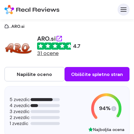
...
ARO.si
ARO.si
4.7
31 ocene
Napišite oceno
Obiščite spletno stran
5 zvezdic
4 zvezdic
94%
3 zvezdic
2 zvezdic
1 zvezdic
Najboljša ocena