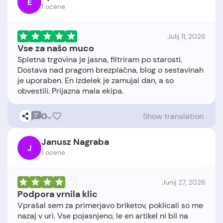
E
1 ocene
Julij 11, 2026
Vse za našo muco
Spletna trgovina je jasna, filtriram po starosti.
Dostava nad pragom brezplačna, blog o sestavinah
je uporaben. En izdelek je zamujal dan, a so
0
Show translation
Janusz Nagraba
J
1 ocene
Junij 27, 2026
Podpora vrnila klic
Vprašal sem za primerjavo briketov, poklicali so me
nazaj v uri. Vse pojasnjeno, le en artikel ni bil na