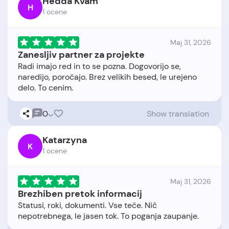
Hedda Kvam
H
1 ocene
Maj 31, 2026
Zanesljiv partner za projekte
Radi imajo red in to se pozna. Dogovorijo se,
naredijo, poročajo. Brez velikih besed, le urejeno
0
Show translation
Katarzyna
K
1 ocene
Maj 31, 2026
Brezhiben pretok informacij
Statusi, roki, dokumenti. Vse teče. Nič