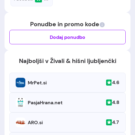
Ponudbe in promo kode
Dodaj ponudbo
Najboljši v Živali & hišni ljubljenčki
4.6
MrPet.si
4.8
PasjaHrana.net
4.7
ARO.si