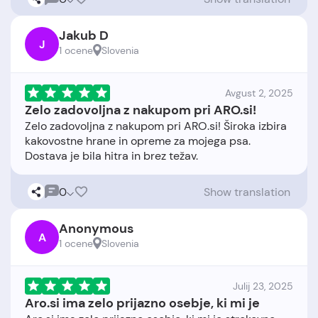
Jakub D
J
1 ocene
Slovenia
Avgust 2, 2025
Zelo zadovoljna z nakupom pri ARO.si!
Zelo zadovoljna z nakupom pri ARO.si! Široka izbira
kakovostne hrane in opreme za mojega psa.
0
Show translation
Anonymous
A
1 ocene
Slovenia
Julij 23, 2025
Aro.si ima zelo prijazno osebje, ki mi je