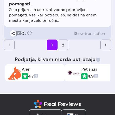
pomagati.
Zelo prijazni in ustrezni, vedno pripravljeni
pomagati. Vse, kar potrebuješ, najdeš na enem
0
Show translation
<
1
2
>
Podjetja, ki vam morda ustrezajo
Aler
Petish.si
4.7
4.9