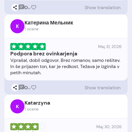
0
Show translation
Катерина Мельник
К
1 ocene
Maj 31, 2026
Podpora brez ovinkarjenja
Vprašal, dobil odgovor. Brez romanov, samo rešitev.
In še prijazen ton, kar je redkost. Težava je izginila v
0
Show translation
Katarzyna
K
1 ocene
Maj 30, 2026