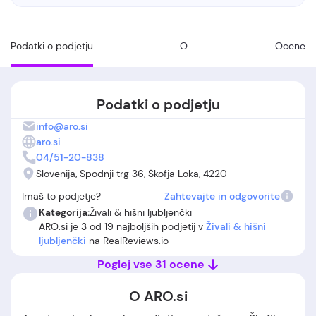
Podatki o podjetju
O
Ocene
Podatki o podjetju
info@aro.si
aro.si
04/51-20-838
Slovenija, Spodnji trg 36, Škofja Loka, 4220
Imaš to podjetje?
Zahtevajte in odgovorite
Kategorija:
Živali & hišni ljubljenčki
ARO.si je 3 od 19 najboljših podjetij v
Živali & hišni
ljubljenčki
na RealReviews.io
Poglej vse 31 ocene
O ARO.si