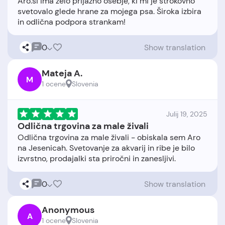
Aro.si ima zelo prijazno osebje, ki mi je strokovno
svetovalo glede hrane za mojega psa. Široka izbira
0
Show translation
Mateja A.
M
1 ocene
Slovenia
Julij 19, 2025
Odlična trgovina za male živali
Odlična trgovina za male živali - obiskala sem Aro
na Jesenicah. Svetovanje za akvarij in ribe je bilo
0
Show translation
Anonymous
A
1 ocene
Slovenia