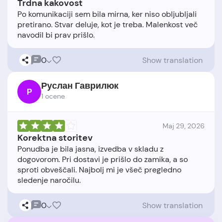
Trdna kakovost
Po komunikaciji sem bila mirna, ker niso obljubljali
pretirano. Stvar deluje, kot je treba. Malenkost več
0
Show translation
Руслан Гаврилюк
Р
1 ocene
Maj 29, 2026
Korektna storitev
Ponudba je bila jasna, izvedba v skladu z
dogovorom. Pri dostavi je prišlo do zamika, a so
sproti obveščali. Najbolj mi je všeč pregledno
0
Show translation