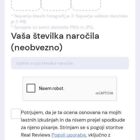
* Največje število fotografij je 3. Največja velikost datoteke
je 5 MB.
* Sprejete so samo datoteke PNG in JPG.
Vaša številka naročila
(neobvezno)
Potrjujem, da je ta ocena osnovana na mojih
lastnih izkušnjah in da nisem prejel spodbude
za njeno pisanje. Strinjam se s pogoji storitve
Real Reviews
Pogoji uporabe
, vključno z