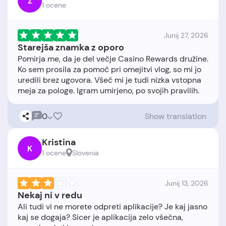
Z
1 ocene
Junij 27, 2026
Starejša znamka z oporo
Pomirja me, da je del večje Casino Rewards družine.
Ko sem prosila za pomoč pri omejitvi vlog, so mi jo
uredili brez ugovora. Všeč mi je tudi nizka vstopna
0
Show translation
Kristina
K
1 ocene
Slovenia
Junij 13, 2026
Nekaj ni v redu
Ali tudi vi ne morete odpreti aplikacije? Je kaj jasno
kaj se dogaja? Sicer je aplikacija zelo všečna,