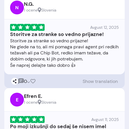
N.G.
N
1 ocene
Slovenia
Avgust 12, 2025
Storitve za stranke so vedno prijazne!
Storitve za stranke so vedno prijazne!
Ne glede na to, ali mi pomaga pravi agent pri redkih
težavah ali pa Chip Bot, redko imam težave, da
dobim odgovore, ki jih potrebujem.
0
Show translation
Efren E.
E
1 ocene
Slovenia
Avgust 11, 2025
Po moji izkušnji do sedaj še nisem imel