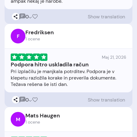
0
Show translation
Fredriksen
F
1 ocene
Maj 21, 2026
Podpora hitro uskladila račun
Pri izplačilu je manjkala potrditev. Podpora je v
klepetu razložila korake in preverila dokumente.
0
Show translation
Mats Haugen
M
1 ocene