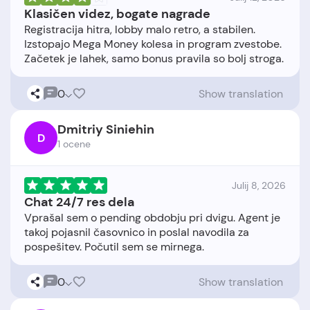
Klasičen videz, bogate nagrade
Registracija hitra, lobby malo retro, a stabilen.
Izstopajo Mega Money kolesa in program zvestobe.
0
Show translation
Dmitriy Siniehin
D
1 ocene
Julij 8, 2026
Chat 24/7 res dela
Vprašal sem o pending obdobju pri dvigu. Agent je
takoj pojasnil časovnico in poslal navodila za
0
Show translation