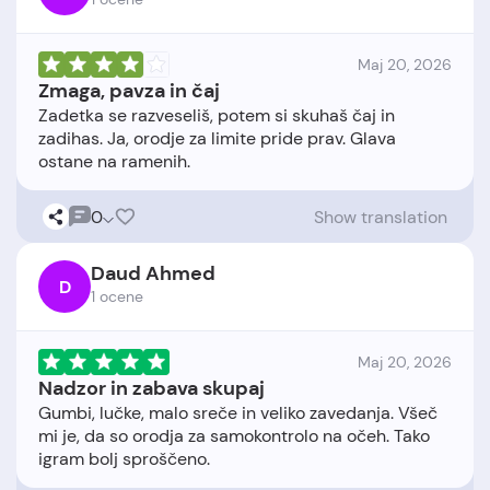
Maj 20, 2026
Zmaga, pavza in čaj
Zadetka se razveseliš, potem si skuhaš čaj in
zadihas. Ja, orodje za limite pride prav. Glava
0
Show translation
Daud Ahmed
D
1 ocene
Maj 20, 2026
Nadzor in zabava skupaj
Gumbi, lučke, malo sreče in veliko zavedanja. Všeč
mi je, da so orodja za samokontrolo na očeh. Tako