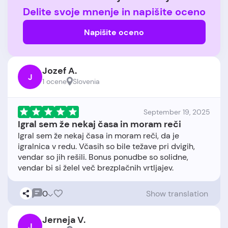
Delite svoje mnenje in napišite oceno
Napišite oceno
Jozef A.
J
1 ocene
Slovenia
September 19, 2025
Igral sem že nekaj časa in moram reči
Igral sem že nekaj časa in moram reči, da je
igralnica v redu. Včasih so bile težave pri dvigih,
vendar so jih rešili. Bonus ponudbe so solidne,
0
Show translation
Jerneja V.
J