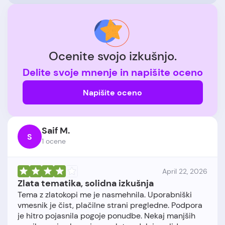
Ocenite svojo izkušnjo.
Delite svoje mnenje in napišite oceno
Napišite oceno
Saif M.
S
1 ocene
April 22, 2026
Zlata tematika, solidna izkušnja
Tema z zlatokopi me je nasmehnila. Uporabniški
vmesnik je čist, plačilne strani pregledne. Podpora
je hitro pojasnila pogoje ponudbe. Nekaj manjših