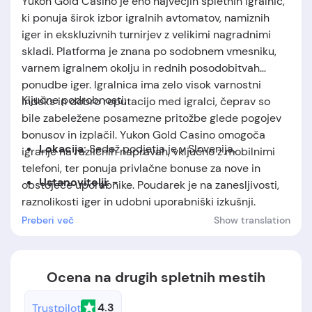
Yukon Gold Casino je eno največjih spletnih igralnic,
ki ponuja širok izbor igralnih avtomatov, namiznih
iger in ekskluzivnih turnirjev z velikimi nagradnimi
skladi. Platforma je znana po sodobnem vmesniku,
varnem igralnem okolju in rednih posodobitvah
ponudbe iger. Igralnica ima zelo visok varnostni
Ključne podrobnosti:
indeks in dobro reputacijo med igralci, čeprav so
bile zabeležene posamezne pritožbe glede pogojev
bonusov in izplačil. Yukon Gold Casino omogoča
Lokacija:
Sedež podjetja je v Slovenija.
igranje na različnih napravah, vključno z mobilnimi
telefoni, ter ponuja privlačne bonuse za nove in
Ustanovitelji: -
obstoječe uporabnike. Poudarek je na zanesljivosti,
raznolikosti iger in udobni uporabniški izkušnji.
Datum ustanovitve:
-
Preberi več
Show translation
Ocena na drugih spletnih mestih
4.3
Trustpilot