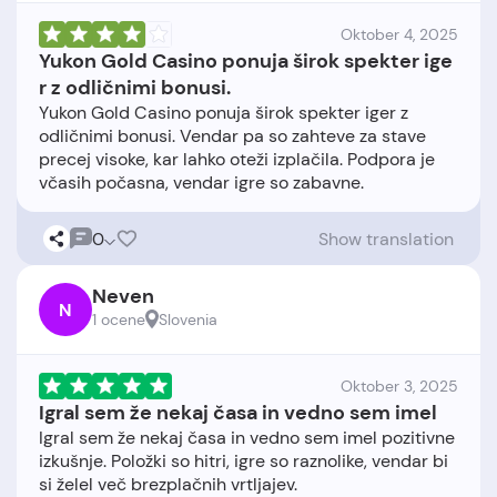
Oktober 4, 2025
Yukon Gold Casino ponuja širok spekter ige
r z odličnimi bonusi.
Yukon Gold Casino ponuja širok spekter iger z
odličnimi bonusi. Vendar pa so zahteve za stave
precej visoke, kar lahko oteži izplačila. Podpora je
0
Show translation
Neven
N
1 ocene
Slovenia
Oktober 3, 2025
Igral sem že nekaj časa in vedno sem imel
Igral sem že nekaj časa in vedno sem imel pozitivne
izkušnje. Položki so hitri, igre so raznolike, vendar bi